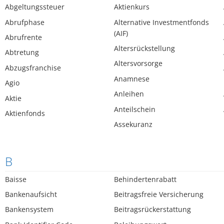
Abgeltungssteuer
Aktienkurs
Abrufphase
Alternative Investmentfonds
(AIF)
Abrufrente
Altersrückstellung
Abtretung
Altersvorsorge
Abzugsfranchise
Anamnese
Agio
Anleihen
Aktie
Anteilschein
Aktienfonds
Assekuranz
B
Baisse
Behindertenrabatt
Bankenaufsicht
Beitragsfreie Versicherung
Bankensystem
Beitragsrückerstattung