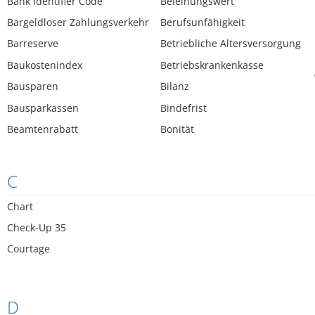
Bank Identifier Code
Beleihungswert
Bargeldloser Zahlungsverkehr
Berufsunfähigkeit
Barreserve
Betriebliche Altersversorgung
Baukostenindex
Betriebskrankenkasse
Bausparen
Bilanz
Bausparkassen
Bindefrist
Beamtenrabatt
Bonität
C
Chart
Check-Up 35
Courtage
D