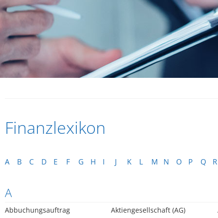
Finanzlexikon
A
B
C
D
E
F
G
H
I
J
K
L
M
N
O
P
Q
R
A
Abbuchungsauftrag
Aktiengesellschaft (AG)