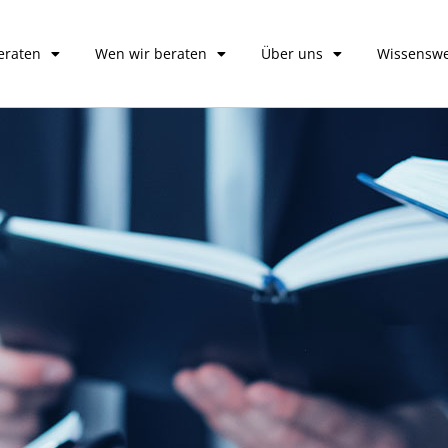
eraten
Wen wir beraten
Über uns
Wissenswe