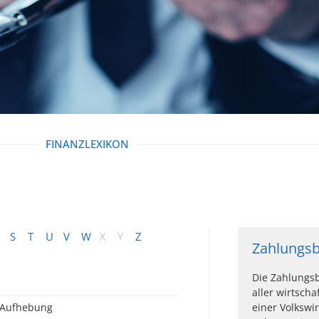
FINANZLEXIKON
S
T
U
V
W
X
Y
Z
Zahlungsb
Die Zahlungsb
aller wirtsch
Aufhebung
einer Volkswi