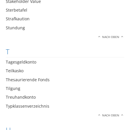
Stakeholder Value
Sterbetafel
Strafkaution
Stundung
NACH OBEN
T
Tagesgeldkonto
Teilkasko
Thesaurierende Fonds
Tilgung
Treuhandkonto
Typklassenverzeichnis
NACH OBEN
U