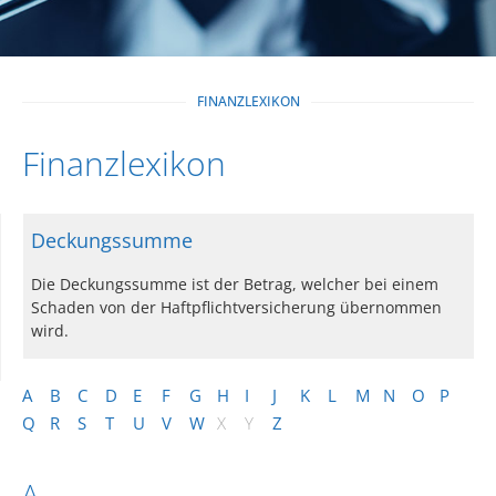
FINANZLEXIKON
Finanzlexikon
Deckungssumme
Die Deckungssumme ist der Betrag, welcher bei einem
Schaden von der Haftpflichtversicherung übernommen
wird.
A
B
C
D
E
F
G
H
I
J
K
L
M
N
O
P
Q
R
S
T
U
V
W
X
Y
Z
A