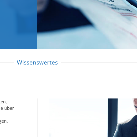
Wissenswertes
ten,
ie über
gen.