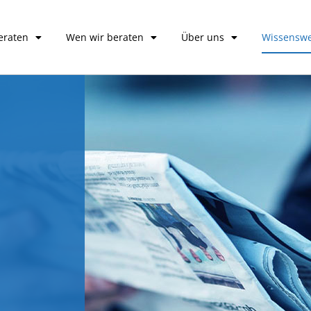
eraten
Wen wir beraten
Über uns
Wissenswe