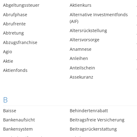
Abgeltungssteuer
Aktienkurs
Abrufphase
Alternative Investmentfonds
(AIF)
Abrufrente
Altersrückstellung
Abtretung
Altersvorsorge
Abzugsfranchise
Anamnese
Agio
Anleihen
Aktie
Anteilschein
Aktienfonds
Assekuranz
B
Baisse
Behindertenrabatt
Bankenaufsicht
Beitragsfreie Versicherung
Bankensystem
Beitragsrückerstattung