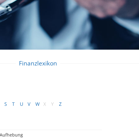
Finanzlexikon
S
T
U
V
W
X
Y
Z
Aufhebung