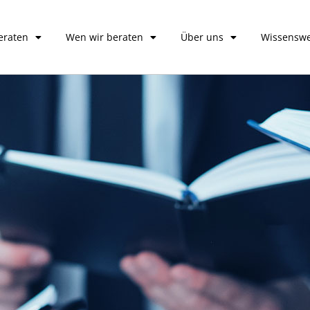
eraten
Wen wir beraten
Über uns
Wissenswe