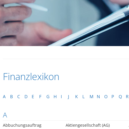
Finanzlexikon
A
B
C
D
E
F
G
H
I
J
K
L
M
N
O
P
Q
R
A
Abbuchungsauftrag
Aktiengesellschaft (AG)