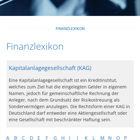
FINANZLEXIKON
Finanzlexikon
Kapitalanlagegesellschaft (KAG)
Eine Kapitalanlagegesellschaft ist ein Kreditinstitut,
welches zum Ziel hat die eingelegten Gelder in eigenem
Namen, jedoch für gemeinschaftliche Rechnung der
Anleger, nach dem Grundsatz der Risikostreuung als
Sondervermögen anzulegen. Die Rechtsform einer KAG in
Deutschland darf entweder eine Aktiengesellschaft oder
eine Gesellschaft mit beschränkter Haftung sein.
A
B
C
D
E
F
G
H
I
J
K
L
M
N
O
P