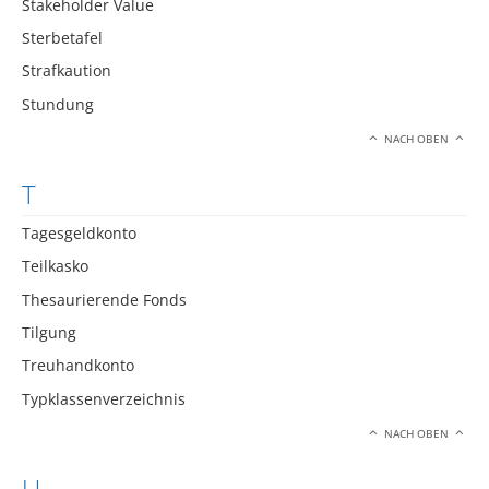
Stakeholder Value
Sterbetafel
Strafkaution
Stundung
NACH OBEN
T
Tagesgeldkonto
Teilkasko
Thesaurierende Fonds
Tilgung
Treuhandkonto
Typklassenverzeichnis
NACH OBEN
U