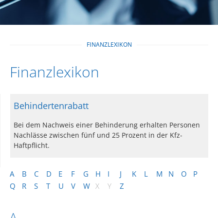
FINANZLEXIKON
Finanzlexikon
Behindertenrabatt
Bei dem Nachweis einer Behinderung erhalten Personen
Nachlässe zwischen fünf und 25 Prozent in der Kfz-
Haftpflicht.
A
B
C
D
E
F
G
H
I
J
K
L
M
N
O
P
Q
R
S
T
U
V
W
X
Y
Z
A