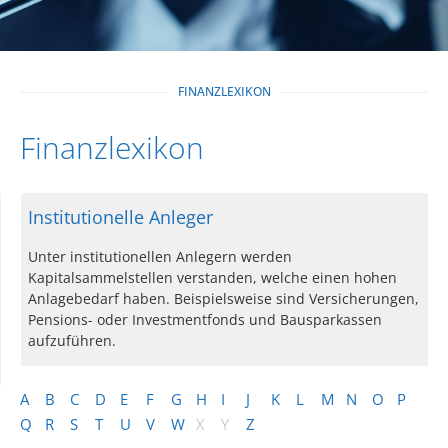
FINANZLEXIKON
Finanzlexikon
Institutionelle Anleger
Unter institutionellen Anlegern werden
Kapitalsammelstellen verstanden, welche einen hohen
Anlagebedarf haben. Beispielsweise sind Versicherungen,
Pensions- oder Investmentfonds und Bausparkassen
aufzuführen.
A
B
C
D
E
F
G
H
I
J
K
L
M
N
O
P
Q
R
S
T
U
V
W
X
Y
Z