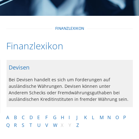
FINANZLEXIKON
Finanzlexikon
Devisen
Bei Devisen handelt es sich um Forderungen auf
ausländische Währungen. Devisen können unter
Anderem Schecks oder Fremdwährungsguthaben bei
ausländischen Kreditinstituten in fremder Währung sein.
A
B
C
D
E
F
G
H
I
J
K
L
M
N
O
P
Q
R
S
T
U
V
W
X
Y
Z