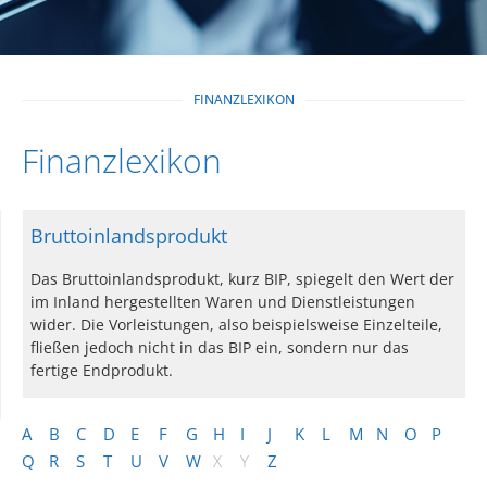
FINANZLEXIKON
Finanzlexikon
Bruttoinlandsprodukt
Das Bruttoinlandsprodukt, kurz BIP, spiegelt den Wert der
im Inland hergestellten Waren und Dienstleistungen
wider. Die Vorleistungen, also beispielsweise Einzelteile,
fließen jedoch nicht in das BIP ein, sondern nur das
fertige Endprodukt.
A
B
C
D
E
F
G
H
I
J
K
L
M
N
O
P
Q
R
S
T
U
V
W
X
Y
Z