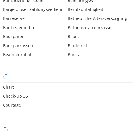
Bank Identifier Code
Beleihungswert
Bargeldloser Zahlungsverkehr
Berufsunfähigkeit
Barreserve
Betriebliche Altersversorgung
Baukostenindex
Betriebskrankenkasse
Bausparen
Bilanz
Bausparkassen
Bindefrist
Beamtenrabatt
Bonität
C
Chart
Check-Up 35
Courtage
D