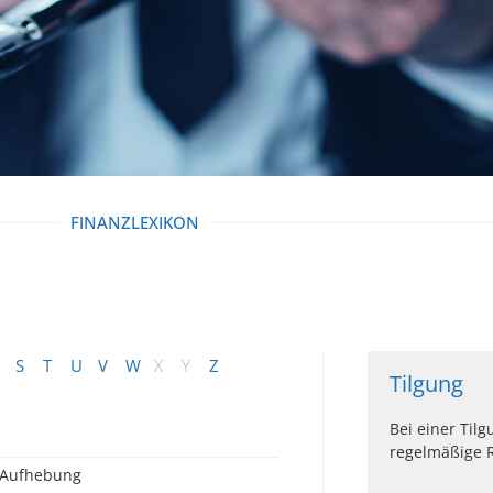
FINANZLEXIKON
S
T
U
V
W
X
Y
Z
Tilgung
Bei einer Til
regelmäßige 
Aufhebung