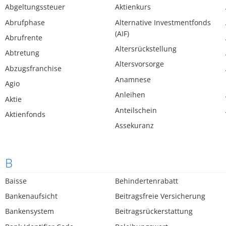
Abgeltungssteuer
Aktienkurs
Abrufphase
Alternative Investmentfonds
(AIF)
Abrufrente
Altersrückstellung
Abtretung
Altersvorsorge
Abzugsfranchise
Anamnese
Agio
Anleihen
Aktie
Anteilschein
Aktienfonds
Assekuranz
B
Baisse
Behindertenrabatt
Bankenaufsicht
Beitragsfreie Versicherung
Bankensystem
Beitragsrückerstattung