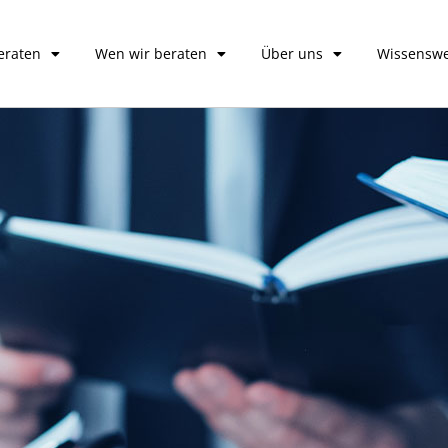
eraten
Wen wir beraten
Über uns
Wissenswe