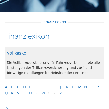
FINANZLEXIKON
Finanzlexikon
Vollkasko
Die Vollkaskoversicherung für Fahrzeuge beinhaltete alle
Leistungen der Teilkaskoversicherung und zusätzlich
böswillige Handlungen betriebsfremder Personen.
A
B
C
D
E
F
G
H
I
J
K
L
M
N
O
P
Q
R
S
T
U
V
W
X
Y
Z
A