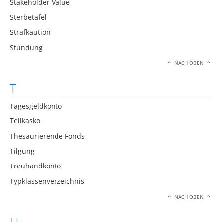
Stakeholder Value
Sterbetafel
Strafkaution
Stundung
NACH OBEN
T
Tagesgeldkonto
Teilkasko
Thesaurierende Fonds
Tilgung
Treuhandkonto
Typklassenverzeichnis
NACH OBEN
U