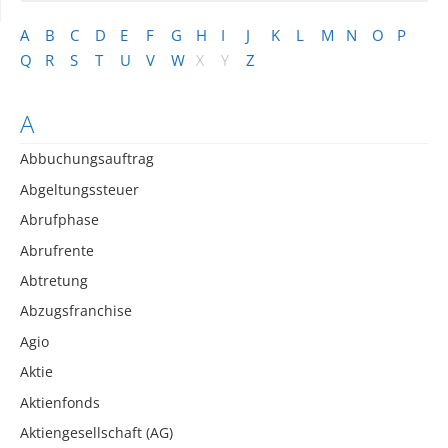
A
B
C
D
E
F
G
H
I
J
K
L
M
N
O
P
Q
R
S
T
U
V
W
X
Y
Z
A
Abbuchungsauftrag
Abgeltungssteuer
Abrufphase
Abrufrente
Abtretung
Abzugsfranchise
Agio
Aktie
Aktienfonds
Aktiengesellschaft (AG)