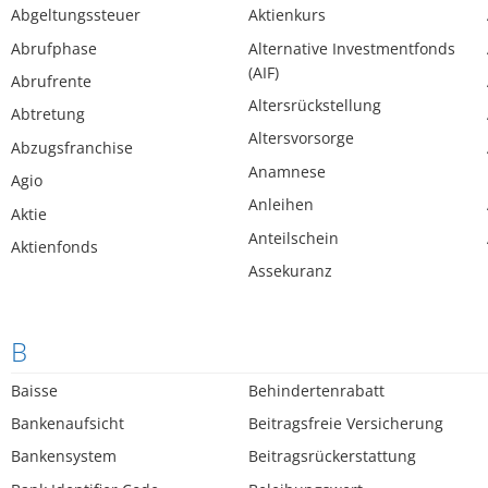
Abgeltungssteuer
Aktienkurs
Abrufphase
Alternative Investmentfonds
(AIF)
Abrufrente
Altersrückstellung
Abtretung
Altersvorsorge
Abzugsfranchise
Anamnese
Agio
Anleihen
Aktie
Anteilschein
Aktienfonds
Assekuranz
B
Baisse
Behindertenrabatt
Bankenaufsicht
Beitragsfreie Versicherung
Bankensystem
Beitragsrückerstattung