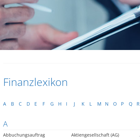
Finanzlexikon
A
B
C
D
E
F
G
H
I
J
K
L
M
N
O
P
Q
R
A
Abbuchungsauftrag
Aktiengesellschaft (AG)