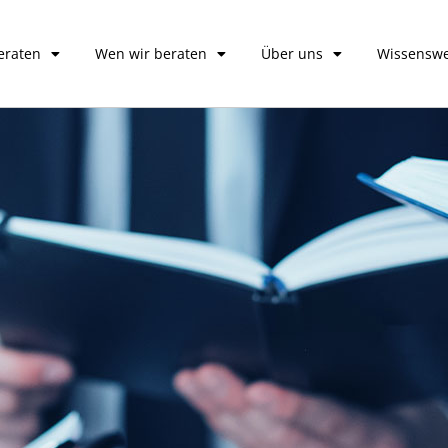
eraten
Wen wir beraten
Über uns
Wissenswe