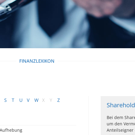
FINANZLEXIKON
S
T
U
V
W
X
Y
Z
Sharehold
Bei dem Share
um den Vermö
Aufhebung
Anteilseigner 