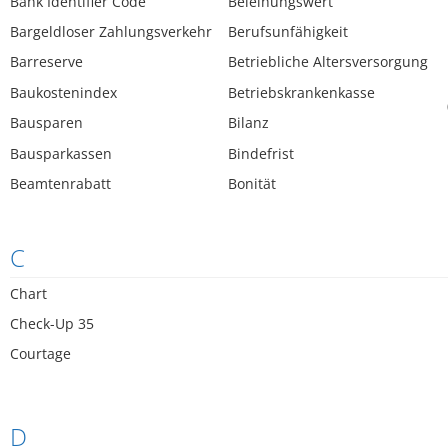
Bank Identifier Code
Beleihungswert
Bargeldloser Zahlungsverkehr
Berufsunfähigkeit
Barreserve
Betriebliche Altersversorgung
Baukostenindex
Betriebskrankenkasse
Bausparen
Bilanz
Bausparkassen
Bindefrist
Beamtenrabatt
Bonität
C
Chart
Check-Up 35
Courtage
D