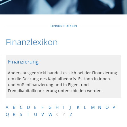
FINANZLEXIKON
Finanzlexikon
Finanzierung
Anders ausgedrückt handelt es sich bei der Finanzierung
um die Deckung des Kapitalbedarfs. Es kann in Innen-
und Außenfinanzierung und in Eigen- und
Fremdkapitalfinanzierung unterschieden werden.
A
B
C
D
E
F
G
H
I
J
K
L
M
N
O
P
Q
R
S
T
U
V
W
X
Y
Z