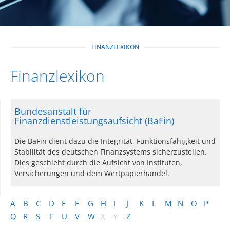
FINANZLEXIKON
Finanzlexikon
Bundesanstalt für
Finanzdienstleistungsaufsicht (BaFin)
Die BaFin dient dazu die Integrität, Funktionsfähigkeit und
Stabilität des deutschen Finanzsystems sicherzustellen.
Dies geschieht durch die Aufsicht von Instituten,
Versicherungen und dem Wertpapierhandel.
A
B
C
D
E
F
G
H
I
J
K
L
M
N
O
P
Q
R
S
T
U
V
W
X
Y
Z