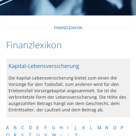
FINANZLEXIKON
Finanzlexikon
Kapital-Lebensversicherung
Die Kapital-Lebensversicherung bietet zum einen die
Vorsorge für den Todesfall, zum anderen wird für den
Erlebensfall Vorsorgekapital angesammelt. Sie ist die
verbreitetste Form der Lebensversicherung. Die Höhe des
ausgezahlten Betrags hängt von dem Geschlecht, dem
Eintrittsalter, der Laufzeit und dem Beitrag ab.
A
B
C
D
E
F
G
H
I
J
K
L
M
N
O
P
Q
R
S
T
U
V
W
X
Y
Z