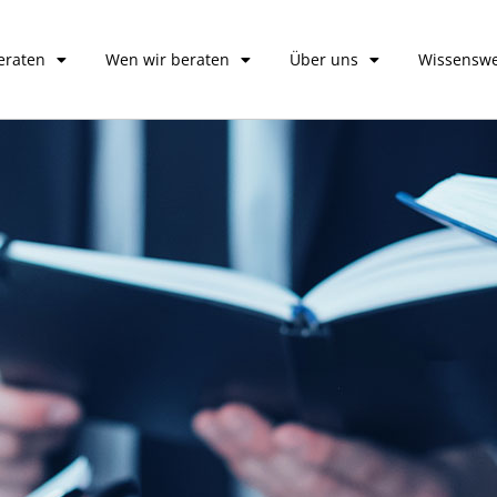
eraten
Wen wir beraten
Über uns
Wissenswe