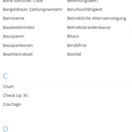
Bank Identifier Code
Beleihungswert
Bargeldloser Zahlungsverkehr
Berufsunfähigkeit
Barreserve
Betriebliche Altersversorgung
Baukostenindex
Betriebskrankenkasse
Bausparen
Bilanz
Bausparkassen
Bindefrist
Beamtenrabatt
Bonität
C
Chart
Check-Up 35
Courtage
D