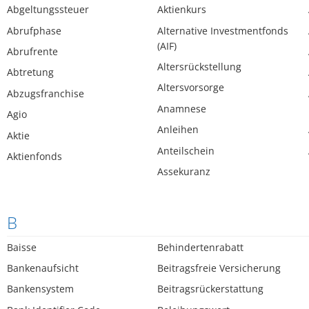
Abgeltungssteuer
Aktienkurs
Abrufphase
Alternative Investmentfonds
(AIF)
Abrufrente
Altersrückstellung
Abtretung
Altersvorsorge
Abzugsfranchise
Anamnese
Agio
Anleihen
Aktie
Anteilschein
Aktienfonds
Assekuranz
B
Baisse
Behindertenrabatt
Bankenaufsicht
Beitragsfreie Versicherung
Bankensystem
Beitragsrückerstattung