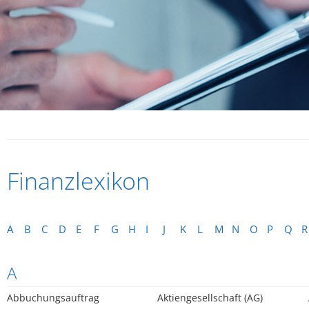
Finanzlexikon
A
B
C
D
E
F
G
H
I
J
K
L
M
N
O
P
Q
R
A
Abbuchungsauftrag
Aktiengesellschaft (AG)