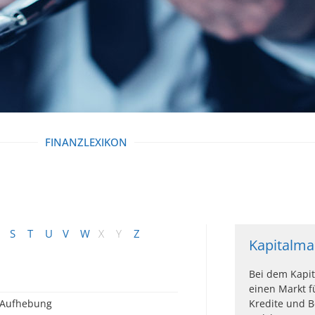
FINANZLEXIKON
S
T
U
V
W
X
Y
Z
Kapitalma
Bei dem Kapit
einen Markt fü
Aufhebung
Kredite und B