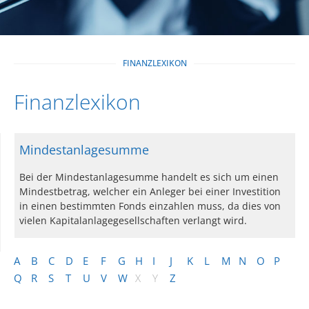
FINANZLEXIKON
Finanzlexikon
Mindestanlagesumme
Bei der Mindestanlagesumme handelt es sich um einen
Mindestbetrag, welcher ein Anleger bei einer Investition
in einen bestimmten Fonds einzahlen muss, da dies von
vielen Kapitalanlagegesellschaften verlangt wird.
A
B
C
D
E
F
G
H
I
J
K
L
M
N
O
P
Q
R
S
T
U
V
W
X
Y
Z