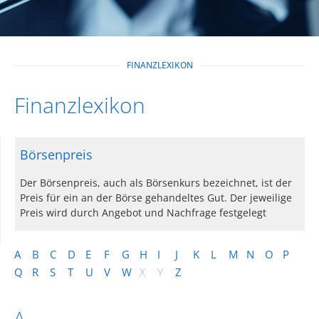
FINANZLEXIKON
Finanzlexikon
Börsenpreis
Der Börsenpreis, auch als Börsenkurs bezeichnet, ist der
Preis für ein an der Börse gehandeltes Gut. Der jeweilige
Preis wird durch Angebot und Nachfrage festgelegt
A
B
C
D
E
F
G
H
I
J
K
L
M
N
O
P
Q
R
S
T
U
V
W
X
Y
Z
A