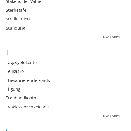
Stakeholder Value
Sterbetafel
Strafkaution
Stundung
NACH OBEN
T
Tagesgeldkonto
Teilkasko
Thesaurierende Fonds
Tilgung
Treuhandkonto
Typklassenverzeichnis
NACH OBEN
U