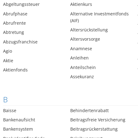
Abgeltungssteuer
Aktienkurs
Abrufphase
Alternative Investmentfonds
(AIF)
Abrufrente
Altersrückstellung
Abtretung
Altersvorsorge
Abzugsfranchise
Anamnese
Agio
Anleihen
Aktie
Anteilschein
Aktienfonds
Assekuranz
B
Baisse
Behindertenrabatt
Bankenaufsicht
Beitragsfreie Versicherung
Bankensystem
Beitragsrückerstattung