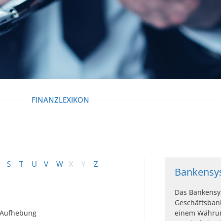
FINANZLEXIKON
S
T
U
V
W
X
Y
Z
Bankensy
Das Bankensy
Geschäftsban
Aufhebung
einem Währun