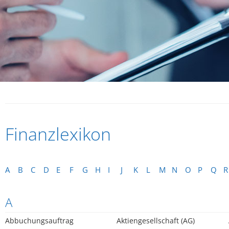
Finanzlexikon
A
B
C
D
E
F
G
H
I
J
K
L
M
N
O
P
Q
R
A
Abbuchungsauftrag
Aktiengesellschaft (AG)