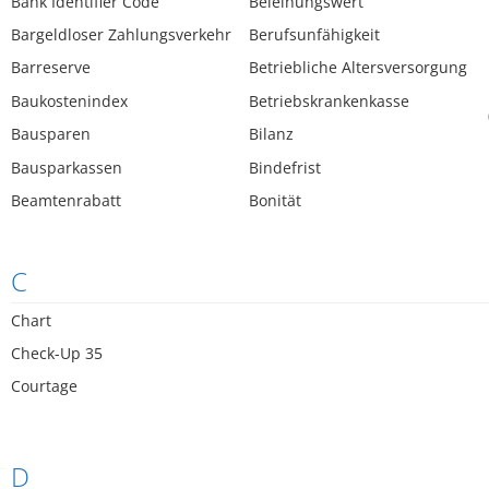
Bank Identifier Code
Beleihungswert
Bargeldloser Zahlungsverkehr
Berufsunfähigkeit
Barreserve
Betriebliche Altersversorgung
Baukostenindex
Betriebskrankenkasse
Bausparen
Bilanz
Bausparkassen
Bindefrist
Beamtenrabatt
Bonität
C
Chart
Check-Up 35
Courtage
D