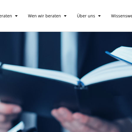
eraten
Wen wir beraten
Über uns
Wissenswe