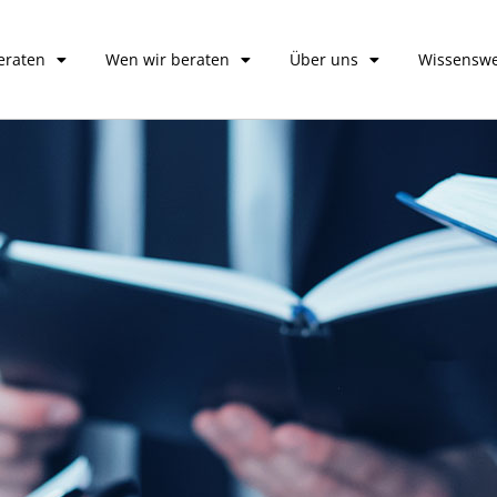
eraten
Wen wir beraten
Über uns
Wissenswe