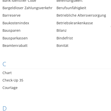
Bank Identifier Code
Beleihungswert
Bargeldloser Zahlungsverkehr
Berufsunfähigkeit
Barreserve
Betriebliche Altersversorgung
Baukostenindex
Betriebskrankenkasse
Bausparen
Bilanz
Bausparkassen
Bindefrist
Beamtenrabatt
Bonität
C
Chart
Check-Up 35
Courtage
D