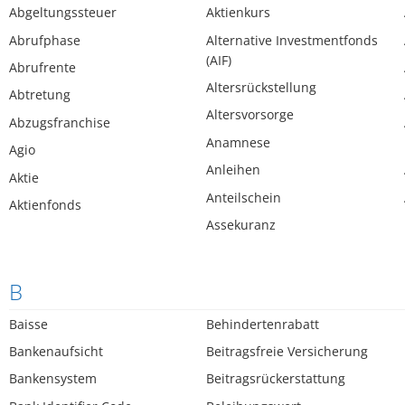
Abgeltungssteuer
Aktienkurs
Abrufphase
Alternative Investmentfonds
(AIF)
Abrufrente
Altersrückstellung
Abtretung
Altersvorsorge
Abzugsfranchise
Anamnese
Agio
Anleihen
Aktie
Anteilschein
Aktienfonds
Assekuranz
B
Baisse
Behindertenrabatt
Bankenaufsicht
Beitragsfreie Versicherung
Bankensystem
Beitragsrückerstattung