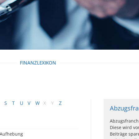
FINANZLEXIKON
S
T
U
V
W
X
Y
Z
Abzugsfra
Abzugsfranchi
Diese wird vo
Aufhebung
Beiträge spar