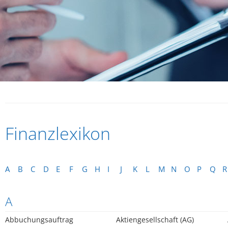
Finanzlexikon
A
B
C
D
E
F
G
H
I
J
K
L
M
N
O
P
Q
R
A
Abbuchungsauftrag
Aktiengesellschaft (AG)