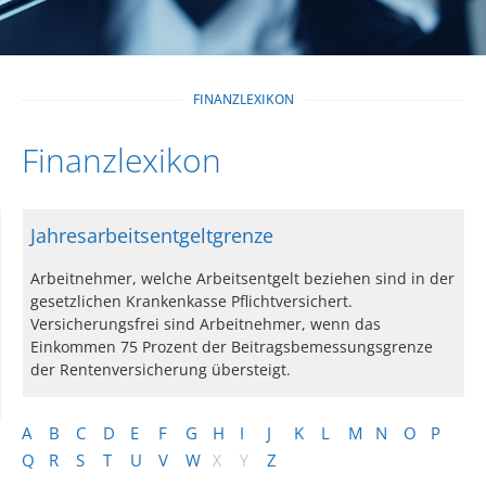
FINANZLEXIKON
Finanzlexikon
Jahresarbeitsentgeltgrenze
Arbeitnehmer, welche Arbeitsentgelt beziehen sind in der
gesetzlichen Krankenkasse Pflichtversichert.
Versicherungsfrei sind Arbeitnehmer, wenn das
Einkommen 75 Prozent der Beitragsbemessungsgrenze
der Rentenversicherung übersteigt.
A
B
C
D
E
F
G
H
I
J
K
L
M
N
O
P
Q
R
S
T
U
V
W
X
Y
Z