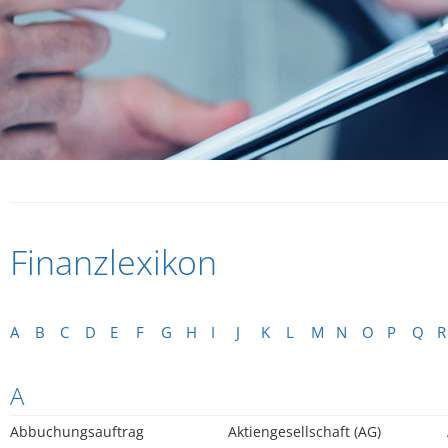
Finanzlexikon
A
B
C
D
E
F
G
H
I
J
K
L
M
N
O
P
Q
R
A
Abbuchungsauftrag
Aktiengesellschaft (AG)