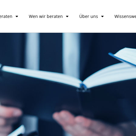
eraten
Wen wir beraten
Über uns
Wissenswe