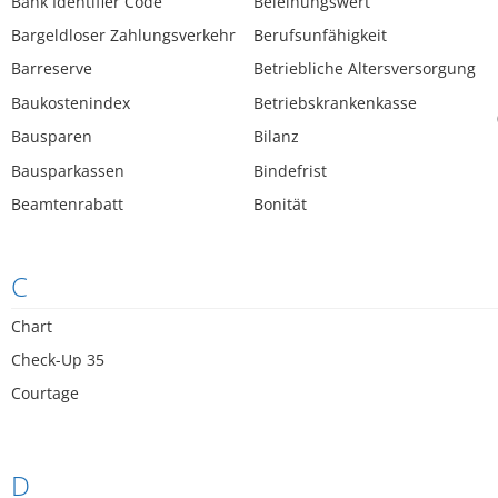
Bank Identifier Code
Beleihungswert
Bargeldloser Zahlungsverkehr
Berufsunfähigkeit
Barreserve
Betriebliche Altersversorgung
Baukostenindex
Betriebskrankenkasse
Bausparen
Bilanz
Bausparkassen
Bindefrist
Beamtenrabatt
Bonität
C
Chart
Check-Up 35
Courtage
D