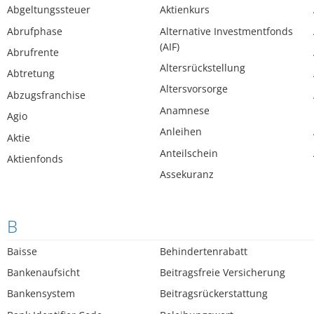
Abgeltungssteuer
Aktienkurs
Abrufphase
Alternative Investmentfonds
(AIF)
Abrufrente
Altersrückstellung
Abtretung
Altersvorsorge
Abzugsfranchise
Anamnese
Agio
Anleihen
Aktie
Anteilschein
Aktienfonds
Assekuranz
B
Baisse
Behindertenrabatt
Bankenaufsicht
Beitragsfreie Versicherung
Bankensystem
Beitragsrückerstattung