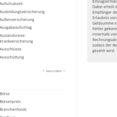
Einzugsermäch
Aufschubzeit
Dabei erteilt
Ausbildungsversicherung
Empfänger der
Erlaubnis vo
Außenversicherung
Geldsumme ei
Ausgabeaufschlag
Fehler gekom
innerhalb vo
Auslandsreise-
Rechnungsabs
Krankversicherung
sodass der Be
Ausschlüsse
gezahlt wird.
Ausschüttung
NACH OBEN
Börse
Börsenpreis
Branchenfonds