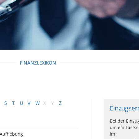
FINANZLEXIKON
S
T
U
V
W
X
Y
Z
Einzugse
Bei der Einzu
um ein Lastsc
Aufhebung
im