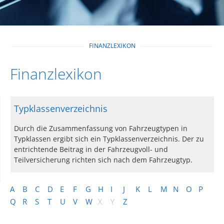
FINANZLEXIKON
Finanzlexikon
Typklassenverzeichnis
Durch die Zusammenfassung von Fahrzeugtypen in
Typklassen ergibt sich ein Typklassenverzeichnis. Der zu
entrichtende Beitrag in der Fahrzeugvoll- und
Teilversicherung richten sich nach dem Fahrzeugtyp.
A
B
C
D
E
F
G
H
I
J
K
L
M
N
O
P
Q
R
S
T
U
V
W
X
Y
Z