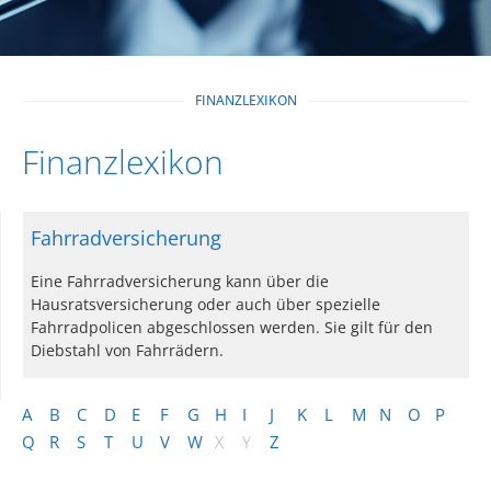
FINANZLEXIKON
Finanzlexikon
Fahrradversicherung
Eine Fahrradversicherung kann über die
Hausratsversicherung oder auch über spezielle
Fahrradpolicen abgeschlossen werden. Sie gilt für den
Diebstahl von Fahrrädern.
A
B
C
D
E
F
G
H
I
J
K
L
M
N
O
P
Q
R
S
T
U
V
W
X
Y
Z