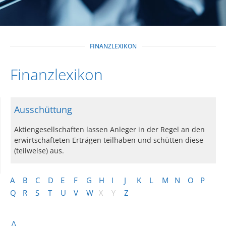
FINANZLEXIKON
Finanzlexikon
Ausschüttung
Aktiengesellschaften lassen Anleger in der Regel an den
erwirtschafteten Erträgen teilhaben und schütten diese
(teilweise) aus.
A
B
C
D
E
F
G
H
I
J
K
L
M
N
O
P
Q
R
S
T
U
V
W
X
Y
Z
A