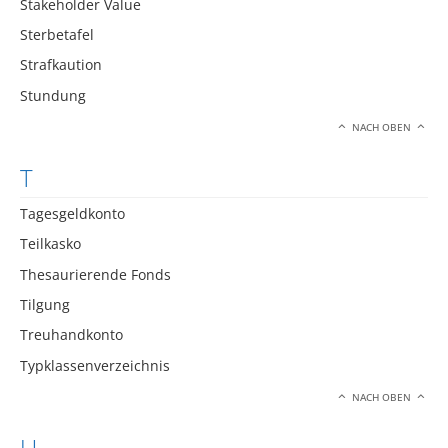
Stakeholder Value
Sterbetafel
Strafkaution
Stundung
NACH OBEN
T
Tagesgeldkonto
Teilkasko
Thesaurierende Fonds
Tilgung
Treuhandkonto
Typklassenverzeichnis
NACH OBEN
U