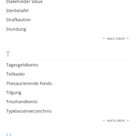
Stakeholder Value
Sterbetafel
Strafkaution
Stundung
NACH OBEN
T
Tagesgeldkonto
Teilkasko
Thesaurierende Fonds
Tilgung
Treuhandkonto
Typklassenverzeichnis
NACH OBEN
U