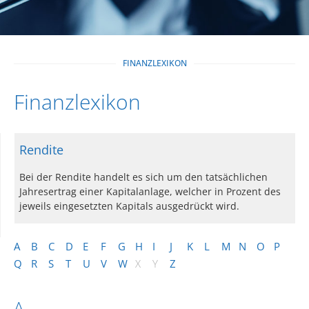
FINANZLEXIKON
Finanzlexikon
Rendite
Bei der Rendite handelt es sich um den tatsächlichen
Jahresertrag einer Kapitalanlage, welcher in Prozent des
jeweils eingesetzten Kapitals ausgedrückt wird.
A
B
C
D
E
F
G
H
I
J
K
L
M
N
O
P
Q
R
S
T
U
V
W
X
Y
Z
A