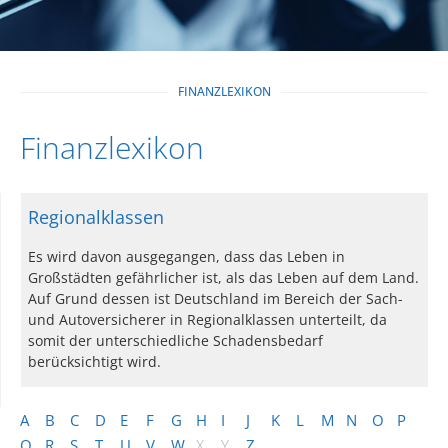
FINANZLEXIKON
Finanzlexikon
Regionalklassen
Es wird davon ausgegangen, dass das Leben in
Großstädten gefährlicher ist, als das Leben auf dem Land.
Auf Grund dessen ist Deutschland im Bereich der Sach-
und Autoversicherer in Regionalklassen unterteilt, da
somit der unterschiedliche Schadensbedarf
berücksichtigt wird.
A
B
C
D
E
F
G
H
I
J
K
L
M
N
O
P
Q
R
S
T
U
V
W
X
Y
Z