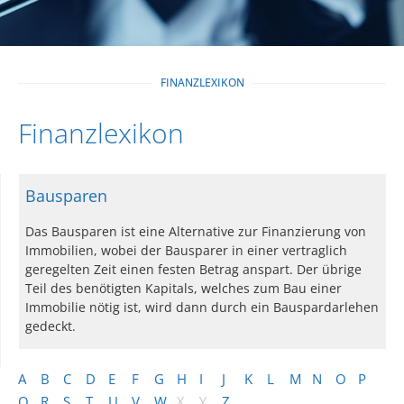
FINANZLEXIKON
Finanzlexikon
Bausparen
Das Bausparen ist eine Alternative zur Finanzierung von
Immobilien, wobei der Bausparer in einer vertraglich
geregelten Zeit einen festen Betrag anspart. Der übrige
Teil des benötigten Kapitals, welches zum Bau einer
Immobilie nötig ist, wird dann durch ein Bauspardarlehen
gedeckt.
A
B
C
D
E
F
G
H
I
J
K
L
M
N
O
P
Q
R
S
T
U
V
W
X
Y
Z