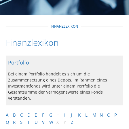
FINANZLEXIKON
Finanzlexikon
Portfolio
Bei einem Portfolio handelt es sich um die
Zusammensetzung eines Depots. Im Rahmen eines
Investmentfonds wird unter einem Portfolio die
Gesamtsumme der Vermögenswerte eines Fonds
verstanden.
A
B
C
D
E
F
G
H
I
J
K
L
M
N
O
P
Q
R
S
T
U
V
W
X
Y
Z