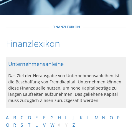
FINANZLEXIKON
Finanzlexikon
Unternehmensanleihe
Das Ziel der Herausgabe von Unternehmensanleihen ist
die Beschaffung von Fremdkapital. Unternehmen können
diese Finanzquelle nutzen, um hohe Kapitalbeträge zu
langen Laufzeiten aufzunehmen. Das geliehene Kapital
muss zuzüglich Zinsen zurückgezahlt werden.
A
B
C
D
E
F
G
H
I
J
K
L
M
N
O
P
Q
R
S
T
U
V
W
X
Y
Z