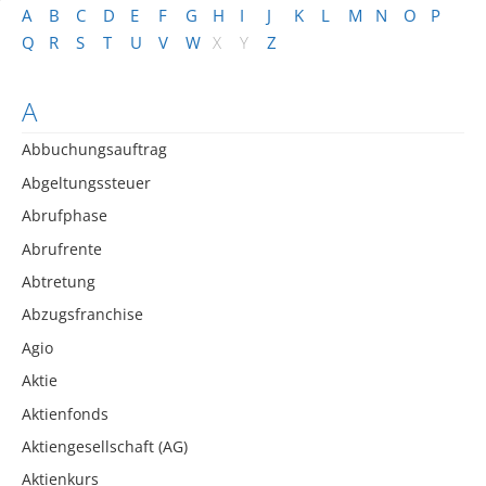
A
B
C
D
E
F
G
H
I
J
K
L
M
N
O
P
Q
R
S
T
U
V
W
X
Y
Z
A
Abbuchungsauftrag
Abgeltungssteuer
Abrufphase
Abrufrente
Abtretung
Abzugsfranchise
Agio
Aktie
Aktienfonds
Aktiengesellschaft (AG)
Aktienkurs