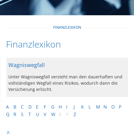
FINANZLEXIKON
Finanzlexikon
Wagniswegfall
Unter Wagniswegfall versteht man den dauerhaften und
vollständigen Wegfall eines Risikos, wodurch dann die
Versicherung erlischt.
A
B
C
D
E
F
G
H
I
J
K
L
M
N
O
P
Q
R
S
T
U
V
W
X
Y
Z
A