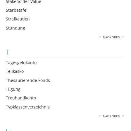
Stakeholder Value
Sterbetafel
Strafkaution
Stundung
NACH OBEN
T
Tagesgeldkonto
Teilkasko
Thesaurierende Fonds
Tilgung
Treuhandkonto
Typklassenverzeichnis
NACH OBEN
U