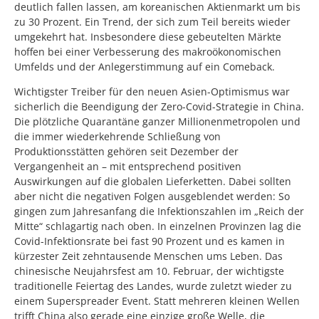
deutlich fallen lassen, am koreanischen Aktienmarkt um bis
zu 30 Prozent. Ein Trend, der sich zum Teil bereits wieder
umgekehrt hat. Insbesondere diese gebeutelten Märkte
hoffen bei einer Verbesserung des makroökonomischen
Umfelds und der Anlegerstimmung auf ein Comeback.
Wichtigster Treiber für den neuen Asien-Optimismus war
sicherlich die Beendigung der Zero-Covid-Strategie in China.
Die plötzliche Quarantäne ganzer Millionenmetropolen und
die immer wiederkehrende Schließung von
Produktionsstätten gehören seit Dezember der
Vergangenheit an – mit entsprechend positiven
Auswirkungen auf die globalen Lieferketten. Dabei sollten
aber nicht die negativen Folgen ausgeblendet werden: So
gingen zum Jahresanfang die Infektionszahlen im „Reich der
Mitte“ schlagartig nach oben. In einzelnen Provinzen lag die
Covid-Infektionsrate bei fast 90 Prozent und es kamen in
kürzester Zeit zehntausende Menschen ums Leben. Das
chinesische Neujahrsfest am 10. Februar, der wichtigste
traditionelle Feiertag des Landes, wurde zuletzt wieder zu
einem Superspreader Event. Statt mehreren kleinen Wellen
trifft China also gerade eine einzige große Welle, die