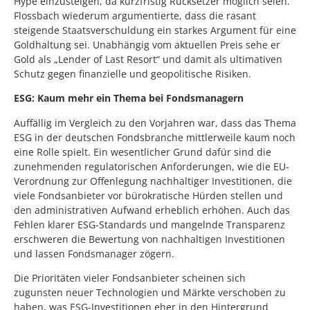
Hype einzusteigen, da kurzfristig Rücksetzer möglich seien.
Flossbach wiederum argumentierte, dass die rasant
steigende Staatsverschuldung ein starkes Argument für eine
Goldhaltung sei. Unabhängig vom aktuellen Preis sehe er
Gold als „Lender of Last Resort“ und damit als ultimativen
Schutz gegen finanzielle und geopolitische Risiken.
ESG: Kaum mehr ein Thema bei Fondsmanagern
Auffällig im Vergleich zu den Vorjahren war, dass das Thema
ESG in der deutschen Fondsbranche mittlerweile kaum noch
eine Rolle spielt. Ein wesentlicher Grund dafür sind die
zunehmenden regulatorischen Anforderungen, wie die EU-
Verordnung zur Offenlegung nachhaltiger Investitionen, die
viele Fondsanbieter vor bürokratische Hürden stellen und
den administrativen Aufwand erheblich erhöhen. Auch das
Fehlen klarer ESG-Standards und mangelnde Transparenz
erschweren die Bewertung von nachhaltigen Investitionen
und lassen Fondsmanager zögern.
Die Prioritäten vieler Fondsanbieter scheinen sich
zugunsten neuer Technologien und Märkte verschoben zu
haben, was ESG-Investitionen eher in den Hintergrund