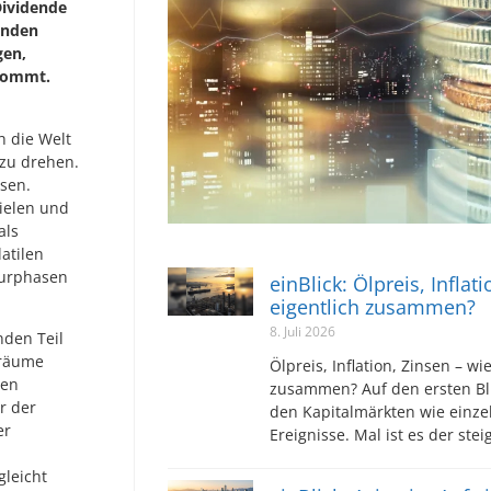
Dividende
enden
gen,
nkommt.
h die Welt
zu drehen.
sen.
ielen und
als
latilen
turphasen
einBlick: Ölpreis, Inflat
eigentlich zusammen?
8. Juli 2026
nden Teil
träume
Ölpreis, Inflation, Zinsen – wi
hen
zusammen? Auf den ersten Bli
r der
den Kapitalmärkten wie einz
er
Ereignisse. Mal ist es der ste
gleicht