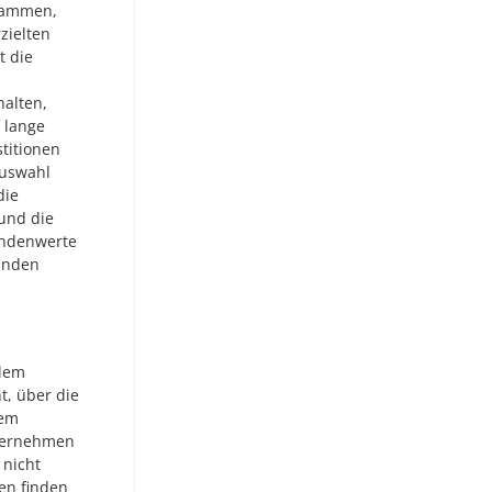
stammen,
zielten
t die
alten,
f lange
titionen
Auswahl
die
und die
endenwerte
denden
ilem
t, über die
dem
nternehmen
 nicht
en finden