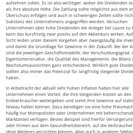
aufzehren sollen. Es ist also wichtiger, woher die Dividenden 
als ihre absolute Höhe. Die Zahlung sollte möglichst aus dem er
Überschuss erfolgen und auch in schwierigen Zeiten sollte nich
Substanz des Unternehmens angegriffen werden. Versuchen
Unternehmen über hohe Dividenden die Anleger bei Laune zu h
kann das kurzfristig zwar positiv auf den Aktienkurs wirken. Au
Sicht leiden unter diesem Vorgehen aber zwangsläufig die Inves
und damit die Grundlage für Gewinne in der Zukunft. Bei der 
sind die jeweiligen Geschäftsmodelle, der Verschuldungsgrad, 
Eigentümerstruktur, die Qualität des Managements, die Bilanz 
Wachstumsaussichten ganz entscheidend. Wirklich gute Divid
sollten also immer das Potenzial für langfristig steigende Divi
haben.
In Anbetracht der aktuell sehr hohen Inflation haben hier alle
Unternehmen einen Vorteil, die ihre steigenden Kosten an den
Endverbraucher weitergeben und somit ihre Gewinne auf stab
Niveau halten können. Dazu benötigen sie eine hohe Preismach
häufig nur Monopolisten oder Unternehmen mit beherrschen
Marktanteil verfügen. Bestes Beispiel sind hierfür Versorgeru
oder Firmen aus dem Gesundheitsbereich, auf die Verbraucher
ohne Weiteres verzichten können. Aber auch in anderen Sektor